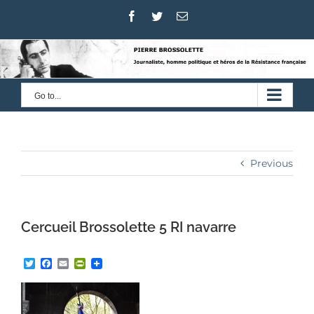
Skip
Facebook
Twitter
Email
to
content
Go to...
Previous
Cercueil Brossolette 5 RI navarre
Twitter
Facebook
Email
PrintFriendly