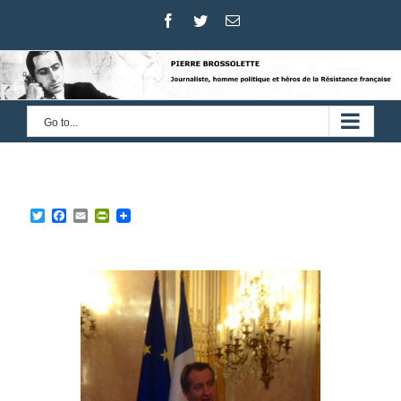
Skip
Facebook
Twitter
Email
to
content
Go to...
Twitter
Facebook
Email
PrintFriendly