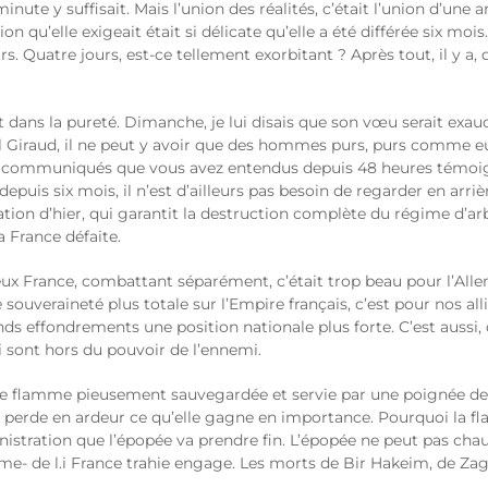
minute y suffisait. Mais l’union des réalités, c’était l’union d’un
tion qu’elle exigeait était si délicate qu’elle a été différée six mo
s. Quatre jours, est-ce tellement exorbitant ? Après tout, il y a,
t dans la pureté. Dimanche, je lui disais que son vœu serait exaucé. 
l Giraud, il ne peut y avoir que des hommes purs, purs comme 
es communiqués que vous avez entendus depuis 48 heures témoign
is six mois, il n’est d’ailleurs pas besoin de regarder en arrière
tion d’hier, qui garantit la destruction complète du régime d’ar
la France défaite.
ux France, combattant séparément, c’était trop beau pour l’Alle
 souveraineté plus totale sur l’Empire français, c’est pour nos al
nds effondrements une position nationale plus forte. C’est auss
i sont hors du pouvoir de l’ennemi.
e flamme pieusement sauvegardée et servie par une poignée de hé
elle perde en ardeur ce qu’elle gagne en importance. Pourquoi la f
istration que l’épopée va prendre fin. L’épopée ne peut pas cha
e- de l.i France trahie engage. Les morts de Bir Hakeim, de Zag