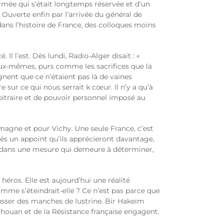
e armée qui s’était longtemps réservée et d’un
is. Ouverte enfin par l’arrivée du général de
 dans l’histoire de France, des colloques moins
Il l’est. Dès lundi, Radio-Alger disait : «
eux-mêmes, purs comme les sacrifices que la
ent que ce n’étaient pas là de vaines
 sur ce qui nous serrait k cœur. Il n’y a qu’à
bitraire et de pouvoir personnel imposé au
magne et pour Vichy. Une seule France, c’est
liés un appoint qu’ils apprécieront davantage,
i, dans une mesure qui demeure à déterminer,
ros. Elle est aujourd’hui une réalité
lamme s’éteindrait-elle ? Ce n’est pas parce que
usser des manches de lustrine. Bir Hakeim
houan et de la Résistance française engagent.