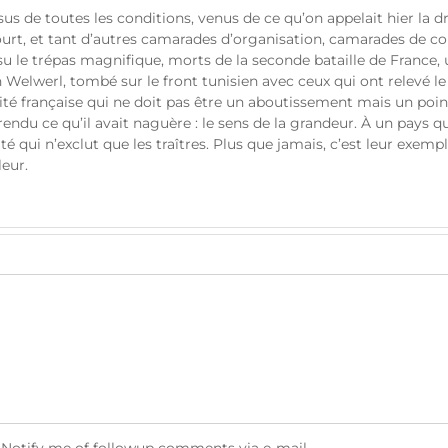
issus de toutes les conditions, venus de ce qu’on appelait hier la dr
urt, et tant d’autres camarades d’organisation, camarades de c
u le trépas magnifique, morts de la seconde bataille de France,
n Welwerl, tombé sur le front tunisien avec ceux qui ont relevé le
ité française qui ne doit pas être un aboutissement mais un point
 rendu ce qu’il avait naguère : le sens de la grandeur. À un pays qui 
rité qui n’exclut que les traîtres. Plus que jamais, c’est leur exemp
leur.