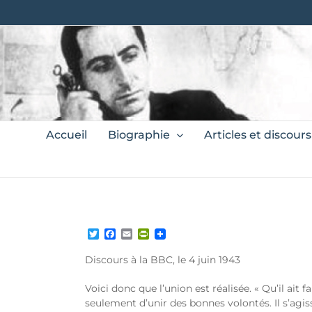
Skip
to
content
Search
Accueil
Biographie
Articles et discours
for:
Twitter
Facebook
Email
PrintFriendly
Discours à la BBC, le 4 juin 1943
Voici donc que l’union est réalisée. « Qu’il ait f
seulement d’unir des bonnes volontés. Il s’agis