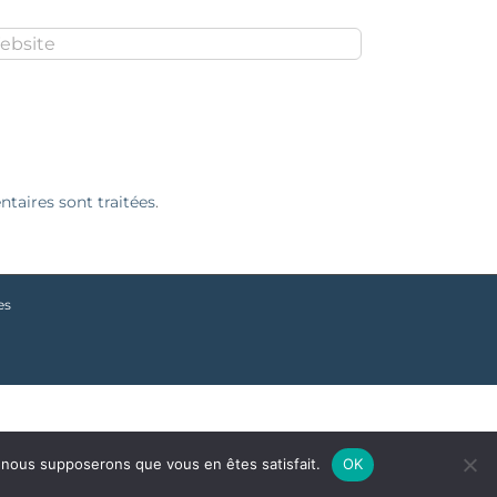
taires sont traitées
.
es
e, nous supposerons que vous en êtes satisfait.
OK