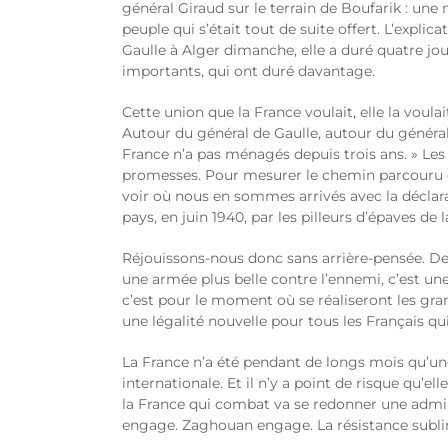
général Giraud sur le terrain de Boufarik : une 
peuple qui s’était tout de suite offert. L’explica
Gaulle à Alger dimanche, elle a duré quatre jour
importants, qui ont duré davantage.
Cette union que la France voulait, elle la voulai
Autour du général de Gaulle, autour du généra
France n’a pas ménagés depuis trois ans. » L
promesses. Pour mesurer le chemin parcouru depu
voir où nous en sommes arrivés avec la déclara
pays, en juin 1940, par les pilleurs d’épaves de 
Réjouissons-nous donc sans arrière-pensée. De
une armée plus belle contre l’ennemi, c’est une
c’est pour le moment où se réaliseront les gra
une légalité nouvelle pour tous les Français qu
La France n’a été pendant de longs mois qu’un
internationale. Et il n’y a point de risque qu’
la France qui combat va se redonner une admin
engage. Zaghouan engage. La résistance sublim