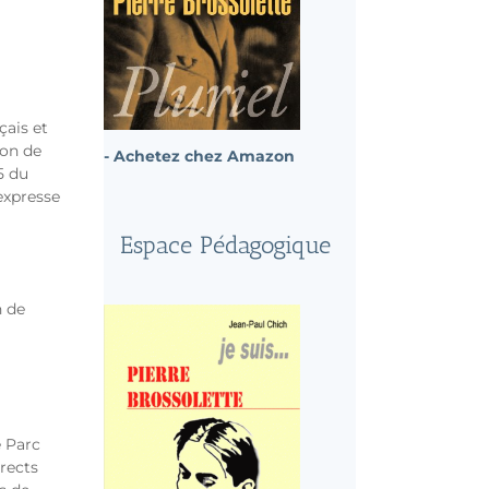
çais et
ion de
- Achetez chez Amazon
5 du
 expresse
Espace Pédagogique
n de
e Parc
rects