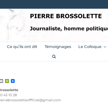
Ce qu’ils ont dit
Témoignages
Le Colloque
ter
acebook
Email
PrintFriendly
Brossolette
80 43 10 28
pierrebrossoletteoffficiel@gmail.com