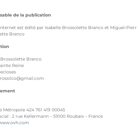
able de la publication
Internet est édité par Isabelle Brossolette Branco et Miguel-Pier
ette Branco
tion
e Brossolette Branco
Sainte Reine
ecloses
brossilco@gmail.com
gement
le Métropole 424 761 419 00045
ocial : 2 rue Kellermann – 59100 Roubaix – France
//www.ovh.com