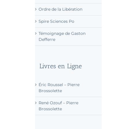
Noms de martyrs donnés aux
rues de Paris (INA)
Ordre de la Libération
Spire Sciences Po
Témoignage de Gaston
Defferre
Livres en Ligne
Éric Roussel – Pierre
Brossolette
René Ozouf – Pierre
Brossolette