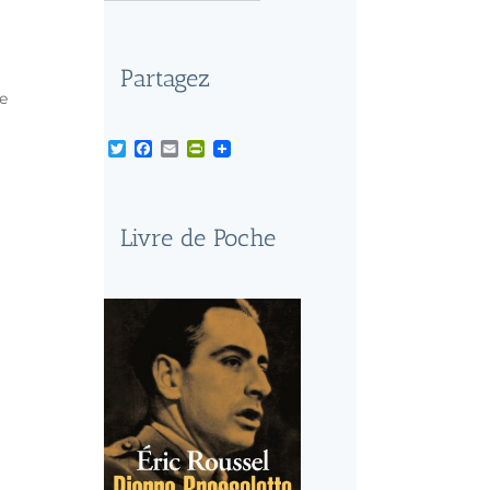
Partagez
re
Twitter
Facebook
Email
PrintFriendly
Livre de Poche