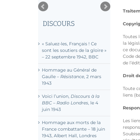
s'appelait Pierre Brossolette
Traite
Copyri
Toutes l
DISCOURS
la légi
ce docum
Code de 
« Saluez-les, Français ! Ce
de l’édi
sont les soutiers de la gloire »
– 22 septembre 1942, BBC
Droit d
Hommage au Général de
Toute co
Gaulle –
Résistance
, 2 mars
liens (b
1943
Respons
Voici l’union,
Discours à la
Les lien
BBC – Radio Londres
, le 4
responsa
juin 1943
Soubise