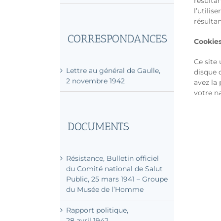
résultan
Hommage aux morts de la
l’utilis
France combattante – 18 juin
résultan
1943, Albert Hall, Londres
Cookie
Ce site 
CORRESPONDANCES
disque 
avez la 
votre n
Lettre au général de Gaulle,
2 novembre 1942
DOCUMENTS
Résistance, Bulletin officiel
du Comité national de Salut
Public, 25 mars 1941 – Groupe
du Musée de l’Homme