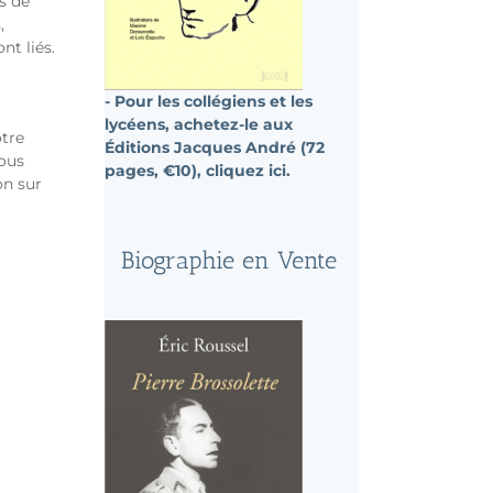
rs de
,
nt liés.
- Pour les collégiens et les
lycéens, achetez-le aux
otre
Éditions Jacques André (72
Vous
pages, €10), cliquez ici.
on sur
Biographie en Vente