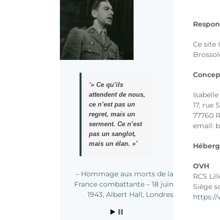
Respons
Ce site 
Brossol
Concep
Il est vrai qu’il
Isabell
m’avait répété,
quand je
17, rue 
m’inquiétais à la
77760 R
veille d’un
email: 
nouveau départ:
« Je te l’ai déjà dit:
Héber
Je ne veux pas
devenir un rond-
OVH
de-cuir de la
RCS Lil
Résistance. »
Siège s
https:
Gilberte Brossolette - Il