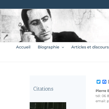
Skip
to
content
Search
Accueil
Biographie
Articles et discours
for:
Twit
F
Citations
Pierre 
tél: 06 
email: 