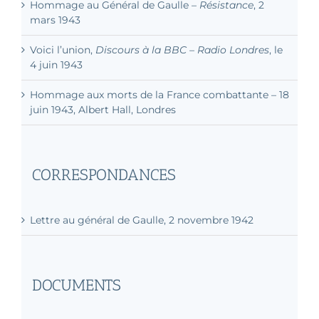
emporte le vent et lire Le Canard enchaîné.
Hommage au Général de Gaulle –
Résistance
, 2
»
mars 1943
Voici l’union,
Discours à la BBC – Radio Londres
, le
Phrase célèbre à Jean-Pierre Melville devant le
4 juin 1943
cinéma Ritz à Londres
Hommage aux morts de la France combattante – 18
juin 1943, Albert Hall, Londres
CORRESPONDANCES
Lettre au général de Gaulle, 2 novembre 1942
DOCUMENTS