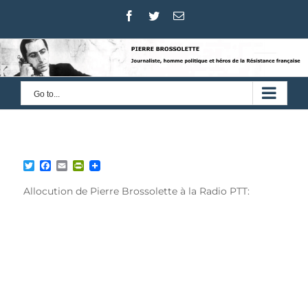
Skip
Facebook
Twitter
Email
to
content
Go to...
Twitter
Facebook
Email
PrintFriendly
Allocution de Pierre Brossolette à la Radio PTT: