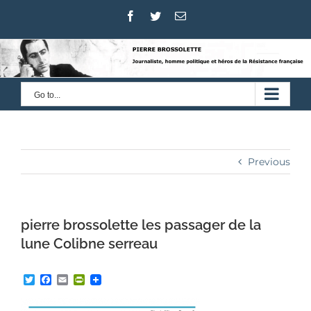
Skip
Facebook
Twitter
Email
to
content
Go to...
Previous
pierre brossolette les passager de la
lune Colibne serreau
Twitter
Facebook
Email
PrintFriendly