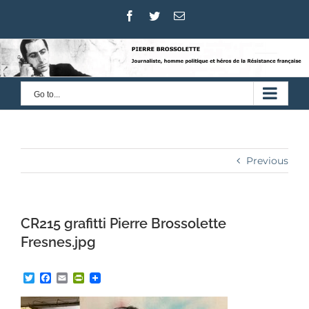
Skip
Facebook
Twitter
Email
to
content
Go to...
Previous
CR215 grafitti Pierre Brossolette
Fresnes.jpg
Twitter
Facebook
Email
PrintFriendly