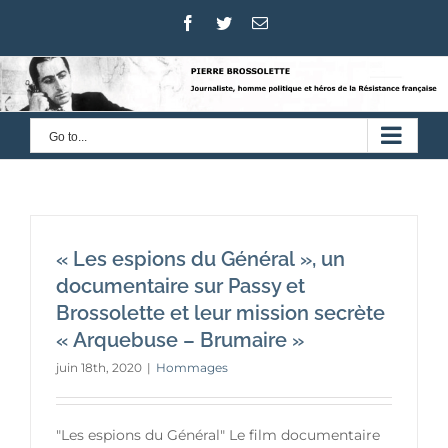
Skip
Facebook
Twitter
Email
to
content
Go to...
« Les espions du Général », un
documentaire sur Passy et
Brossolette et leur mission secrète
« Arquebuse – Brumaire »
juin 18th, 2020
|
Hommages
"Les espions du Général" Le film documentaire