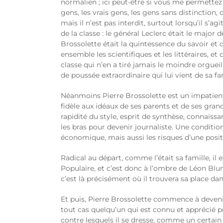
normalien ; ici peut-être si vous me permettez
gens, les vrais gens, les gens sans distinction
mais il n’est pas interdit, surtout lorsqu’il s’a
de la classe : le général Leclerc était le major
Brossolette était la quintessence du savoir et 
ensemble les scientifiques et les littéraires, et
classe qui n’en a tiré jamais le moindre orgueil
de poussée extraordinaire qui lui vient de sa fa
Néanmoins Pierre Brossolette est un impatient ;
fidèle aux idéaux de ses parents et de ses gra
rapidité du style, esprit de synthèse, connaissa
les bras pour devenir journaliste. Une conditio
économique, mais aussi les risques d’une positi
Radical au départ, comme l’était sa famille, il
Populaire, et c’est donc à l’ombre de Léon Blum
c’est là précisément où il trouvera sa place dan
Et puis, Pierre Brossolette commence à deveni
tout cas quelqu’un qui est connu et apprécié 
contre lesquels il se dresse, comme un certai