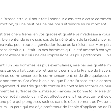
rre Brossolette, qui nous fait l’honneur d’assister à cette commém
 émotion, qui ne peut pas ne pas nous étreindre en ce moment.
très chers frères, en vos grades et qualité, je m’adresse à vous
n, bien entendu je ne suis pas de la génération de la résistance 
aura valu, pour toute la génération issue de la résistance. Mon pè
onsidérait qu’il était un des hommes qu’il a été amené à côtoye
nt exercé sur lui une des impressions les plus profondes ; il n’ét
nt l’un des hommes les plus exemplaires, rare par ses qualité, ma
tance a fait coaguler et qui ont permis à la France de traverser
besoin de commencer par le commencement, et de dire quelques mot
yste de son temps. Car c’est bien ainsi que Pierre Brossolette a 
ngagement d’une très grande continuité contre les accords de Mu
ent les suffrages de nombreux Français de bonne foi. Pierre Bros
ée de l’idéal républicain. C’est effectivement très exactement ce 
and père qui plonge ses racines dans le département de l’Aube, 
eurs, un père qui est déjà professeur de l’école d’application de 