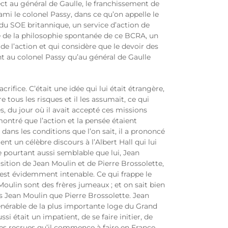
rect au général de Gaulle, le franchissement de
ami le colonel Passy, dans ce qu’on appelle le
du SOE britannique, un service d’action de
tie de la philosophie spontanée de ce BCRA, un
’action et qui considère que le devoir des
ant au colonel Passy qu’au général de Gaulle
rifice. C’était une idée qui lui était étrangère,
 tous les risques et il les assumait, ce qui
s, du jour où il avait accepté ces missions
ontré que l’action et la pensée étaient
dans les conditions que l’on sait, il a prononcé
t un célèbre discours à l’Albert Hall qui lui
 pourtant aussi semblable que lui, Jean
sition de Jean Moulin et de Pierre Brossolette,
est évidemment intenable. Ce qui frappe le
Moulin sont des frères jumeaux ; et on sait bien
s Jean Moulin que Pierre Brossolette. Jean
 Vénérable de la plus importante loge du Grand
i était un impatient, de se faire initier, de
res recrues qu’il commence à faire en France