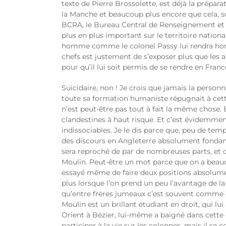
texte de Pierre Brossolette, est déjà la prépara
la Manche et beaucoup plus encore que cela, son
BCRA, le Bureau Central de Renseignement et d’
plus en plus important sur le territoire nation
homme comme le colonel Passy lui rendra hom
chefs est justement de s’exposer plus que les a
pour qu’il lui soit permis de se rendre en Fra
Suicidaire, non ! Je crois que jamais la personna
toute sa formation humaniste répugnait à cette i
n’est peut-être pas tout à fait la même chose. 
clandestines à haut risque. Et c’est évidemmen
indissociables. Je le dis parce que, peu de tem
des discours en Angleterre absolument fondamen
sera reproché de par de nombreuses parts, et q
Moulin. Peut-être un mot parce que on a beauco
essayé même de faire deux positions absolumen
plus lorsque l’on prend un peu l’avantage de la
qu’entre frères jumeaux c’est souvent comme c
Moulin est un brillant étudiant en droit, qui l
Orient à Bézier, lui-même a baigné dans cette cu
participer à la vie sur les colonnes, mais il 