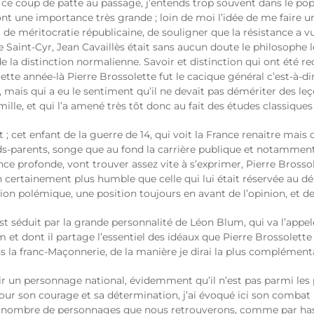
 ce coup de patte au passage, j’entends trop souvent dans le po
, ont une importance très grande ; loin de moi l’idée de me faire 
git de méritocratie républicaine, de souligner que la résistance a vu
 de Saint-Cyr, Jean Cavaillès était sans aucun doute le philosophe 
de la distinction normalienne. Savoir et distinction qui ont été r
 cette année-là Pierre Brossolette fut le cacique général c’est-à-d
, mais qui a eu le sentiment qu’il ne devait pas démériter des leç
mille, et qui l’a amené très tôt donc au fait des études classiques
 cet enfant de la guerre de 14, qui voit la France renaitre mais 
nds-parents, songe que au fond la carrière publique et notamment
nce profonde, vont trouver assez vite à s’exprimer, Pierre Brossol
n certainement plus humble que celle qui lui était réservée au dé
on polémique, une position toujours en avant de l’opinion, et de
 est séduit par la grande personnalité de Léon Blum, qui va l’appe
 et dont il partage l’essentiel des idéaux que Pierre Brossolett
s la franc-Maçonnerie, de la manière je dirai la plus complémentai
r un personnage national, évidemment qu’il n’est pas parmi les
pour son courage et sa détermination, j’ai évoqué ici son comba
n nombre de personnages que nous retrouverons, comme par hasard