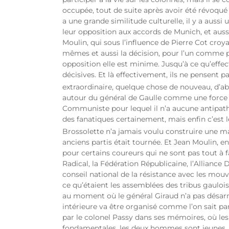
occupée, tout de suite après avoir été révoqué 
a une grande similitude culturelle, il y a auss
leur opposition aux accords de Munich, et au
Moulin, qui sous l’influence de Pierre Cot cro
mêmes et aussi la décision, pour l’un comme p
opposition elle est minime. Jusqu’à ce qu’effec
décisives. Et là effectivement, ils ne pensent p
extraordinaire, quelque chose de nouveau, d’a
autour du général de Gaulle comme une force d
Communiste pour lequel il n’a aucune antipathie,
des fanatiques certainement, mais enfin c’est le
Brossolette n’a jamais voulu construire une ma
anciens partis était tournée. Et Jean Moulin, en
pour certains coureurs qui ne sont pas tout à fai
Radical, la Fédération Républicaine, l’Alliance
conseil national de la résistance avec les mou
ce qu’étaient les assemblées des tribus gauloi
au moment où le général Giraud n’a pas désarmé
intérieure va être organisé comme l’on sait par 
par le colonel Passy dans ses mémoires, où le
fondamentales, les deux hommes sont jeunes, ils