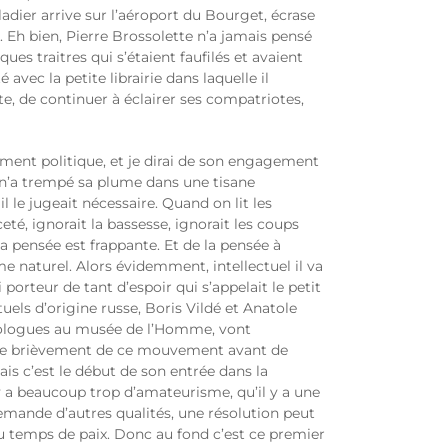
dier arrive sur l’aéroport du Bourget, écrase
. Eh bien, Pierre Brossolette n’a jamais pensé
ues traitres qui s’étaient faufilés et avaient
avec la petite librairie dans laquelle il
te, de continuer à éclairer ses compatriotes,
ement politique, et je dirai de son engagement
il n’a trempé sa plume dans une tisane
l le jugeait nécessaire. Quand on lit les
té, ignorait la bassesse, ignorait les coups
 pensée est frappante. Et de la pensée à
me naturel. Alors évidemment, intellectuel il va
orteur de tant d’espoir qui s’appelait le petit
ls d’origine russe, Boris Vildé et Anatole
hnologues au musée de l’Homme, vont
rtie brièvement de ce mouvement avant de
s c’est le début de son entrée dans la
l y a beaucoup trop d’amateurisme, qu’il y a une
 demande d’autres qualités, une résolution peut
 du temps de paix. Donc au fond c’est ce premier