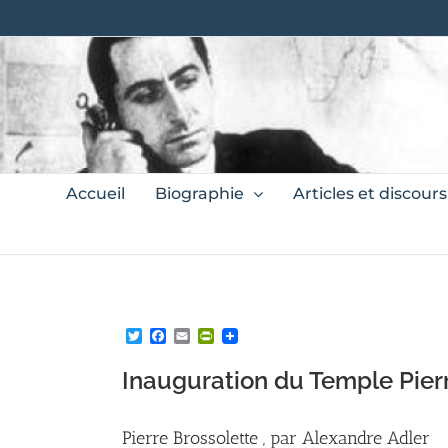
Skip
to
content
Search
Accueil
Biographie
Articles et discours
for:
Twitter
Facebook
Email
PrintFriendly
Inauguration du Temple Pierr
Pierre Brossolette , par Alexandre Adler