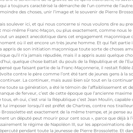
 qui a toujours caractérisé la démarche de l’un comme de l’autre. 
moindre des choses, unir l’image et le souvenir de Pierre Brossol
s soulever ici, et qui nous concerne si nous voulons dire au prem
 étant moi-même Franc-Maçon, ou plus exactement, comme nous le 
du tout un aspect anecdotique dans cet engagement maçonnique qu
 moment où il est encore un très jeune homme. Et qui fait parti
, a appris de son initiation maçonnique toute sorte de choses amu
ue qu’il n’a jamais répudiée, mais il a appris aussi quelque chose
hui, quelque chose battait du pouls de la République et de l’Euro
 pensé que faisant partie de la Franc-Maçonnerie, il restait fidèle
évolte contre le père comme l’ont été tant de jeunes gens à la sorti
a continuer. La continuer, mais aussi bien sûr tout en la continuan
 toute sa génération, a été le témoin de l’affaiblissement et de
, manque de ferveur, c’est de cette époque que l’ancienne maxime
tous, eh oui, c’est vrai la République c’est Jean Moulin, capable 
ui imposer lorsqu’il est préfet de Chartres, contre nos tirailleur
re Brossolette est exactement de la même trempe, et je pense au 
ent un député peut mourir pour cent sous », parce que déjà à l’é
airement le régime de Napoléon III, sur les approximations de c
st répercuté pendant toute la jeunesse de Pierre Brossolette. 