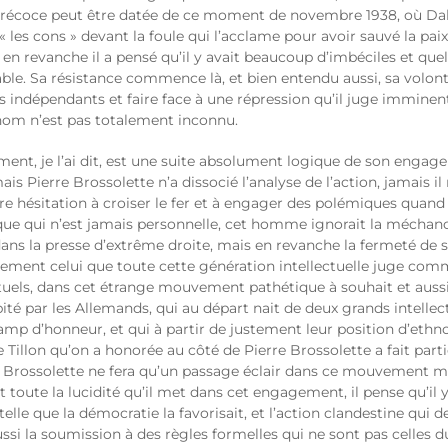
 précoce peut être datée de ce moment de novembre 1938, où Dala
 les cons » devant la foule qui l’acclame pour avoir sauvé la paix
 en revanche il a pensé qu’il y avait beaucoup d’imbéciles et quelq
able. Sa résistance commence là, et bien entendu aussi, sa volonté 
ens indépendants et faire face à une répression qu’il juge imminen
 nom n’est pas totalement inconnu.
ment, je l’ai dit, est une suite absolument logique de son engag
is Pierre Brossolette n’a dissocié l’analyse de l’action, jamais 
re hésitation à croiser le fer et à engager des polémiques quand i
que qui n’est jamais personnelle, cet homme ignorait la méchance
ns la presse d’extrême droite, mais en revanche la fermeté de sa
justement celui que toute cette génération intellectuelle juge com
ctuels, dans cet étrange mouvement pathétique à souhait et aussi p
par les Allemands, qui au départ nait de deux grands intellectue
amp d’honneur, et qui à partir de justement leur position d’et
Tillon qu’on a honorée au côté de Pierre Brossolette a fait pa
e Brossolette ne fera qu’un passage éclair dans ce mouvement mai
ent toute la lucidité qu’il met dans cet engagement, il pense qu’i
telle que la démocratie la favorisait, et l’action clandestine qui
ussi la soumission à des règles formelles qui ne sont pas celles