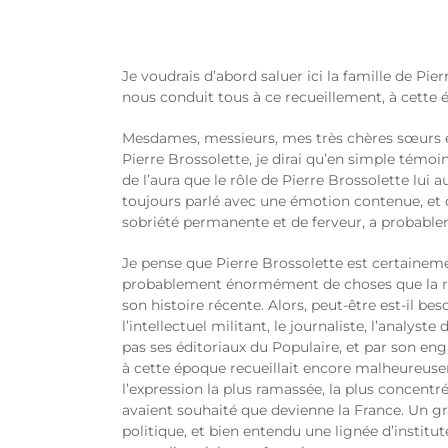
Je voudrais d’abord saluer ici la famille de Pie
nous conduit tous à ce recueillement, à cette
Mesdames, messieurs, mes très chères sœurs et 
Pierre Brossolette, je dirai qu’en simple témoi
de l’aura que le rôle de Pierre Brossolette lui 
toujours parlé avec une émotion contenue, et c
sobriété permanente et de ferveur, a probableme
Je pense que Pierre Brossolette est certaineme
probablement énormément de choses que la résis
son histoire récente. Alors, peut-être est-il 
l’intellectuel militant, le journaliste, l’anal
pas ses éditoriaux du Populaire, et par son e
à cette époque recueillait encore malheureusem
l’expression la plus ramassée, la plus concentr
avaient souhaité que devienne la France. Un gr
politique, et bien entendu une lignée d’institut