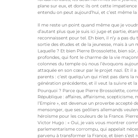
plane sur eux, et donc ils ont cette impatience
entendu on peut aujourd’hui, et c’est même la 
Il me reste un point quand même que je voudrai
d’autant plus que je suis ici juge et partie,
reconnaissent pour tel. Eh bien, il n’y a pas 
sortie des études et de la jeunesse, mais à un
Laquelle ? Et bien Pierre Brossolette, bien sûr
profondes, qui font le charme de la vie maçonniq
colonnes du temple où nous l’évoquons aujourd’
attaquée en son cœur par le projet nazi. Et il a
parents : c’est quelqu’un qui n’est pas dans la r
génération précédente, et il veut la suivre et l
Pourquoi ? Parce que Pierre Brossolette, comme
République : affaires, affairisme, scepticisme
l’Empire », est devenue un proverbe accepté de 
mensonger, que ses geôliers allemands veulent l
héroïsme pour les couleurs de la France. Pier
Victor Hugo : « Oui, je vais vous montrer comm
parlementarisme corrompu, qui appelait nécess
parvenu à transformer la France, et bien s’e