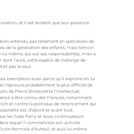
oration, et il est évident que leur présence
 bien entendu, pas tellement en spécialiste de
mais de la génération des enfants, mais témoin
re lui-même, qui eut ses responsabilités, m’en a
r dont l’aura, cette espèce de mélange de
ait pas le seul.
is exemplaire aussi parce qu’il exprime en lui
 l’épreuve probablement la plus difficile de
s de Pierre Brossolette l’intellectuel,
commencé à être connu des Français, notamment
nich et contre la politique de renoncement qui
solette est, d’abord et avant tout,
que les Jules Ferry et leurs continuateurs
dans lequel il commencera son activité
l’Ecole Normale d’Auteuil, et puis lui-même