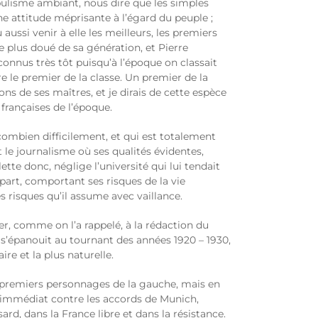
pulisme ambiant, nous dire que les simples
une attitude méprisante à l’égard du peuple ;
 aussi venir à elle les meilleurs, les premiers
le plus doué de sa génération, et Pierre
econnus très tôt puisqu’à l’époque on classait
ire le premier de la classe. Un premier de la
ons de ses maîtres, et je dirais de cette espèce
 françaises de l’époque.
combien difficilement, et qui est totalement
 le journalisme où ses qualités évidentes,
ette donc, néglige l’université qui lui tendait
part, comportant ses risques de la vie
s risques qu’il assume avec vaillance.
ler, comme on l’a rappelé, à la rédaction du
e s’épanouit au tournant des années 1920 – 1930,
re et la plus naturelle.
 premiers personnages de la gauche, mais en
t immédiat contre les accords de Munich,
, dans la France libre et dans la résistance.