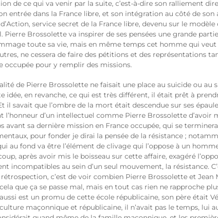
tion de ce qui va venir par la suite, c’est-à-dire son ralliement di
 entrée dans la France libre, et son intégration au côté de son 
Action, service secret de la France libre, devenu sur le modèle 
al. Pierre Brossolette va inspirer de ses pensées une grande par
mage toute sa vie, mais en même temps cet homme qui veut de l
utres, ne cessera de faire des pétitions et des représentations t
nce occupée pour y remplir des missions.
lité de Pierre Brossolette ne faisait une place au suicide ou au sac
dée, en revanche, ce qui est très différent, il était prêt à prendre
Et il savait que l’ombre de la mort était descendue sur ses épaule
t l’honneur d’un intellectuel comme Pierre Brossolette d’avoir m
ps avant sa dernière mission en France occupée, qui se terminera 
taux, pour fonder je dirai la pensée de la résistance ; notammen
ui au fond va être l’élément de clivage qui l’oppose à un homme
up, après avoir mis le boisseau sur cette affaire, exagéré l’oppo
t incompatibles au sein d’un seul mouvement, la résistance. C’
 rétrospection, c’est de voir combien Pierre Brossolette et Jean 
ela que ça se passe mal, mais en tout cas rien ne rapproche plu
ui aussi est un promu de cette école républicaine, son père était
lture maçonnique et républicaine, il n’avait pas le temps, lui auss
se considérait quand même de la famille maçonnique, et les premiè