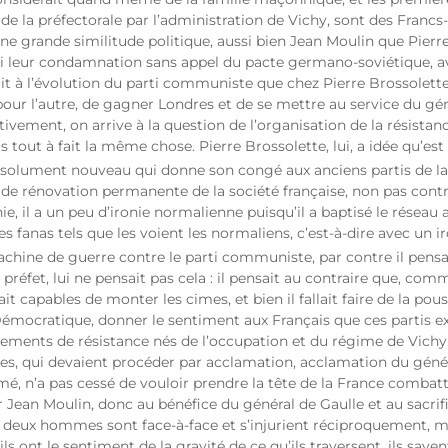
de la préfectorale par l’administration de Vichy, sont des Francs
i une grande similitude politique, aussi bien Jean Moulin que Pier
ssi leur condamnation sans appel du pacte germano-soviétique, 
yait à l’évolution du parti communiste que chez Pierre Brossolett
our l’autre, de gagner Londres et de se mettre au service du gé
tivement, on arrive à la question de l’organisation de la résistan
as tout à fait la même chose. Pierre Brossolette, lui, a idée qu’es
bsolument nouveau qui donne son congé aux anciens partis de la
e rénovation permanente de la société française, non pas contre
 il a un peu d’ironie normalienne puisqu’il a baptisé le réseau av
s fanas tels que les voient les normaliens, c’est-à-dire avec un ir
chine de guerre contre le parti communiste, par contre il pensai
 préfet, lui ne pensait pas cela : il pensait au contraire que, co
t capables de monter les cimes, et bien il fallait faire de la pous
 Démocratique, donner le sentiment aux Français que ces partis ex
vements de résistance nés de l’occupation et du régime de Vichy
ses, qui devaient procéder par acclamation, acclamation du géné
, n’a pas cessé de vouloir prendre la tête de la France combattan
Jean Moulin, donc au bénéfice du général de Gaulle et au sacrifice
s deux hommes sont face-à-face et s’injurient réciproquement, 
 ont le sentiment de la gravité de ce qu’ils traversent, ils sav