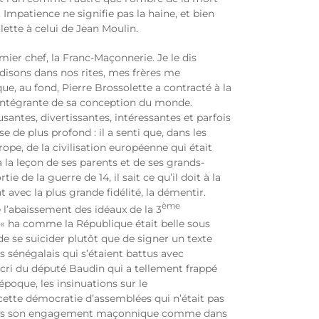
Impatience ne signifie pas la haine, et bien
ette à celui de Jean Moulin.
ier chef, la Franc-Maçonnerie. Je le dis
disons dans nos rites, mes frères me
e, au fond, Pierre Brossolette a contracté à la
e intégrante de sa conception du monde.
santes, divertissantes, intéressantes et parfois
 de plus profond : il a senti que, dans les
pe, de la civilisation européenne qui était
 à la leçon de ses parents et de ses grands-
e de la guerre de 14, il sait ce qu’il doit à la
t avec la plus grande fidélité, la démentir.
ème
 l’abaissement des idéaux de la 3
 « ha comme la République était belle sous
de se suicider plutôt que de signer un texte
s sénégalais qui s’étaient battus avec
cri du député Baudin qui a tellement frappé
poque, les insinuations sur le
ette démocratie d’assemblées qui n’était pas
Et dans son engagement maçonnique comme dans