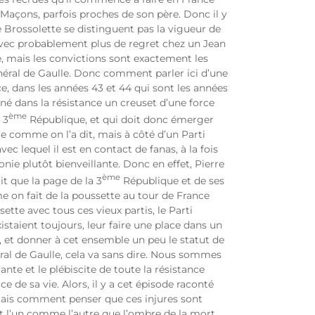
-Maçons, parfois proches de son père. Donc il y
re Brossolette se distinguent pas la vigueur de
avec probablement plus de regret chez un Jean
e, mais les convictions sont exactement les
néral de Gaulle. Donc comment parler ici d’une
ce, dans les années 43 et 44 qui sont les années
t né dans la résistance un creuset d’une force
ème
 3
République, et qui doit donc émerger
 comme on l’a dit, mais à côté d’un Parti
ec lequel il est en contact de fanas, à la fois
onie plutôt bienveillante. Donc en effet, Pierre
ème
t que la page de la 3
République et de ses
mme on fait de la poussette au tour de France
sette avec tous ces vieux partis, le Parti
istaient toujours, leur faire une place dans un
, et donner à cet ensemble un peu le statut de
ral de Gaulle, cela va sans dire. Nous sommes
te et le plébiscite de toute la résistance
 de sa vie. Alors, il y a cet épisode raconté
mais comment penser que ces injures sont
ent l’un comme l’autre que l’ombre de la mort