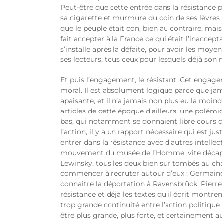
Peut-être que cette entrée dans la résistance
sa cigarette et murmure du coin de ses lèvres «
que le peuple était con, bien au contraire, mais
fait accepter à la France ce qui était l’inaccept
s’installe après la défaite, pour avoir les moy
ses lecteurs, tous ceux pour lesquels déjà son
Et puis l’engagement, le résistant. Cet engage
moral. Il est absolument logique parce que jama
apaisante, et il n’a jamais non plus eu la moind
articles de cette époque d’ailleurs, une polémi
bas, qui notamment se donnaient libre cours da
l’action, il y a un rapport nécessaire qui est 
entrer dans la résistance avec d’autres intelle
mouvement du musée de l’Homme, vite décapité 
Lewinsky, tous les deux bien sur tombés au ch
commencer à recruter autour d’eux : Germaine 
connaitre la déportation à Ravensbrück, Pierr
résistance et déjà les textes qu’il écrit montr
trop grande continuité entre l’action politique 
être plus grande, plus forte, et certainement a