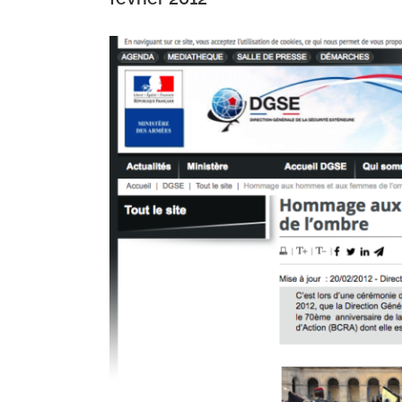
View
Larger
Image