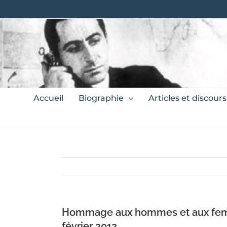
Skip
to
content
Search
Accueil
Biographie
Articles et discours
for:
Hommage aux hommes et aux femm
février 2012