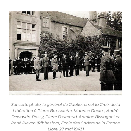
Sur cette photo, le général de Gaulle remet la Croix de la
Libération à Pierre Brossolette, Maurice Duclos, André
Dewavrin-Passy, Pierre Fourcaud, Antoine Bissagnet et
René Pleven (
Ribbesford, Ecole des Cadets de la France
Libre, 27 mai 1943)