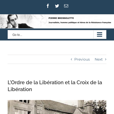
Skip
Facebook
Twitter
Email
to
content
Go to...
Previous
Next
L’Ordre de la Libération et la Croix de la
Libération
View
Larger
Image