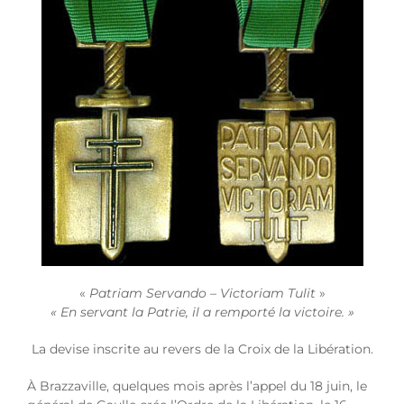
«
Patriam Servando – Victoriam Tulit
»
« En servant la Patrie, il a remporté la victoire. »
La devise inscrite au revers de la Croix de la Libération.
À
Brazzaville, quelques mois après l’appel du 18 juin, le