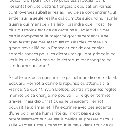
radical, d’un parti dont le poids est si décisif dans
l’orientation des destins français, s’épuisât en vaines
controverses subalternes au lieu de se concentrer tout
entier sur la seule réalité qui compte aujourd’hui, sur la
guerre qui menace ? Fallait-il craindre que l’hostilité
plus ou moins factice de certains à l’égard d’un des
partis composant la majorité gouvernementale se
manifestât par des attaques misérables contre un
grand pays allié de la France et par de coupables
complaisances pour les dictatures qui ont pris soin de
vêtir leurs ambitions de la défroque mensongère de
l’anticommunisme ?
À cette anxieuse question, le pathétique discours de M.
Edouard Herriot a donné la réponse qu’attendait la
France. Ce que M. Yvon Delbos, contraint par les règles
mêmes de sa charge, ne pou va il dire qu’en termes
graves, mais diplomatiques, le président Herriot
pouvait l’exprimer, et il l’a exprimé avec des accents
d’une poignante humanité qui n’ont pas eu de
retentissement sur les seuls délégués pressés dans la
salle Rameau, mais dans tout le pays, dans tout ce qui