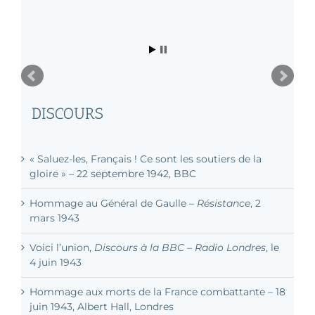
DISCOURS
« Saluez-les, Français ! Ce sont les soutiers de la
gloire » – 22 septembre 1942, BBC
« L’Histoire un jour dira ce que chacun
d’eux a dû d’abord accomplir pour
retrouver dans la France combattante son
Hommage au Général de Gaulle –
Résistance
, 2
droit à la mort et à la gloire. »
mars 1943
Voici l’union,
Discours à la BBC – Radio Londres
, le
Discours à L'Albert Hall, 18 juin 1943
4 juin 1943
Hommage aux morts de la France combattante – 18
juin 1943, Albert Hall, Londres