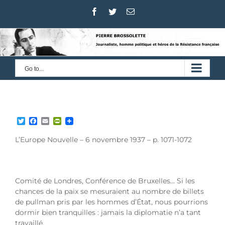
Skip
Facebook
Twitter
Email
to
content
Go to...
Twitter
Facebook
Email
PrintFriendly
L’Europe Nouvelle – 6 novembre 1937 – p. 1071-1072
Comité de Londres, Conférence de Bruxelles… Si les
chances de la paix se mesuraient au nombre de billets
de pullman pris par les hommes d’État, nous pourrions
dormir bien tranquilles : jamais la diplomatie n’a tant
travaillé.